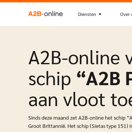
Ga naar de inhoud
Zoek
Zoekknop
naar:
NL
EN
Diensten
Over 
A2B-online 
schip
“A2B 
aan vloot to
Sinds deze maand zet A2B-online het schip “A
Groot Brittannië. Het schip (Sietas type 151)