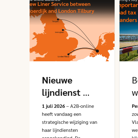
Nieuwe
B
lijndienst
w
tussen
v
1 juli 2026
– A2B-online
Pe
Moerdijk en
heeft vandaag een
e
zo
strategische wijziging van
Vl
Tilbury
j
haar lijndiensten
we
aangekondigd. De
ki