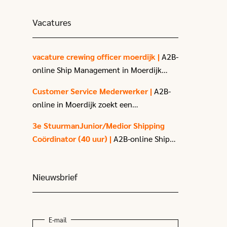
waardering voor het
vertrouwen en de fijne
Vacatures
samenwerking in het
afgelopen jaar. Deze dank
geldt natuurlijk ook voor
vacature crewing officer moerdijk |
A2B-
onze partners, leveranciers
online Ship Management in Moerdijk
en overige relaties!
zoekt een enthousiaste Crewing Officer.
Customer Service Mederwerker |
A2B-
online in Moerdijk zoekt een
klantgerichte
Customer Service
3e StuurmanJunior/Medior Shipping
medewerker (40 uur) met affiniteit voor
Coördinator (40 uur) |
A2B-online Ship
logistiek en transport.
Management BV zoekt een enthousiaste
3e stuurman
met passie voor het varen.
Nieuwsbrief
E-mail