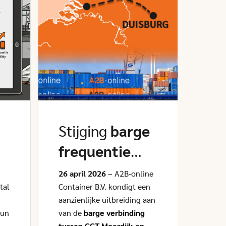
Stijging
barge
Be
frequentie
de
Moerdijk -
Mu
26 april 2026
– A2B-online
8 maa
tal
Duisburg
Container B.V. kondigt een
Tr
Multi
aanzienlijke uitbreiding aan
Expo
Ex
hun
van de
barge verbinding
bezoe
tussen CCT Moerdijk en
stand