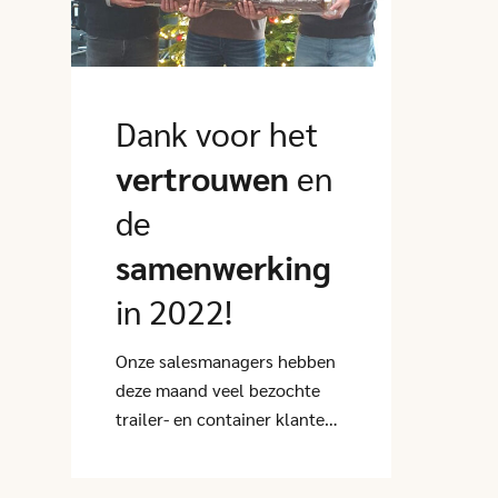
Dank voor het
vertrouwen
en
de
samenwerking
in 2022!
Onze salesmanagers hebben
deze maand veel bezochte
trailer- en container klanten
verrast met een enorme
kerststol, een kleine blijk van