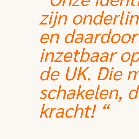
zijn onderli
en daardoor 
inzetbaar op
de UK. Die m
schakelen, d
kracht! “