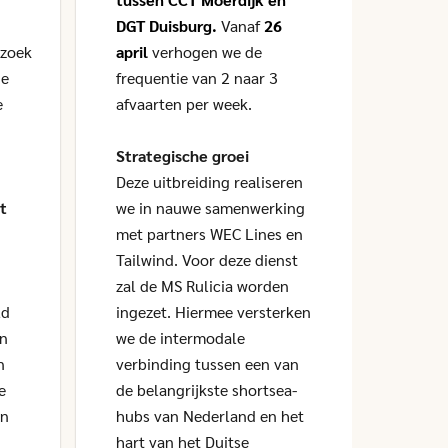
DGT Duisburg.
Vanaf
26
ontmo
rzoek
april
verhogen we de
logis
de
frequentie van 2 naar 3
Vlaan
e
afvaarten per week.
Aanst
maart
Strategische groei
Breda
Deze uitbreiding realiseren
staan
t
we in nauwe samenwerking
Mast
met partners WEC Lines en
u kla
Tailwind. Voor deze dienst
of Mo
zal de MS Rulicia worden
ld
ingezet. Hiermee versterken
De la
én
we de intermodale
zijn 
n
verbinding tussen een van
Same
e
de belangrijkste shortsea-
expos
en
hubs van Nederland en het
Conta
hart van het Duitse
Proje