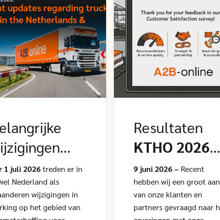
elangrijke
Resultaten
ijzigingen
KTHO 2026
rachtwagenh
binnen
r 1 juli 2026
treden er in
9 juni 2026 –
Recent
ffing
wel Nederland als
per 1
hebben wij een groot aan
aanderen wijzigingen in
van onze klanten en
uli 2026
rking op het gebied van
partners gevraagd naar 
lometerheffing voor
ervaringen met onze