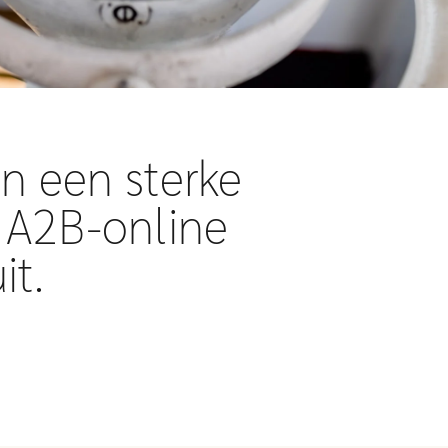
n een sterke
t A2B-online
it.