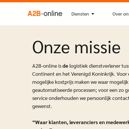
Ga naar de inhoud
Zoek
Zoekknop
naar:
NL
EN
Diensten
Over on
Onze missie
A2B-online is
de
logistiek dienstverlener tu
Continent en het Verenigd Koninkrijk. Voor 
mogelijke kostprijs maken we waar mogelijk
geautomatiseerde processen; voor een zo g
service onderhouden we persoonlijk contac
gewenst.
“Waar klanten, leveranciers en medewerk