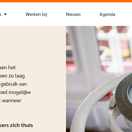
s
Werken bij
Nieuws
Agenda
ssen het
een zo laag
 gebruik van
oed mogelijke
t wanneer
ers zich thuis