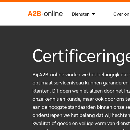
Ga naar de inhoud
Zoek
Zoekknop
naar:
NL
EN
Diensten
Over on
Certificering
Bij A2B-online vinden we het belangrijk dat
optimaal serviceniveau kunnen garanderen
klanten. Dit doen we niet alleen door het in
onze kennis en kunde, maar ook door ons te
aan de hoogste standaarden binnen onze se
onderstrepen we het belang dat wij hechte
kwalitatief goede en veilige vorm van diens