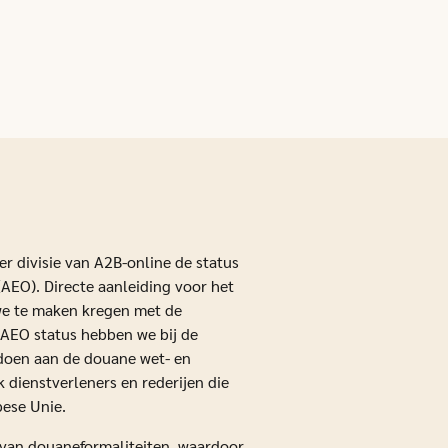
er divisie van A2B-online de status
AEO). Directe aanleiding voor het
 we te maken kregen met de
 AEO status hebben we bij de
oen aan de douane wet- en
k dienstverleners en rederijen die
pese Unie.
g van douaneformaliteiten, waardoor