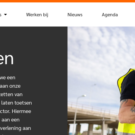
s
Werken bij
Nieuws
Agenda
en
 we een
 aan onze
zetten van
 laten toetsen
ctor. Hiermee
n aan een
tverlening aan