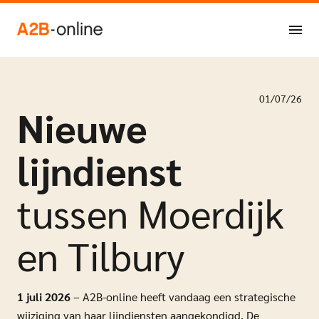
Ga naar de inhoud
NL
EN
01/07/26
Nieuwe
lijndienst
tussen Moerdijk
en Tilbury
1 juli 2026
– A2B-online heeft vandaag een strategische
wijziging van haar lijndiensten aangekondigd. De