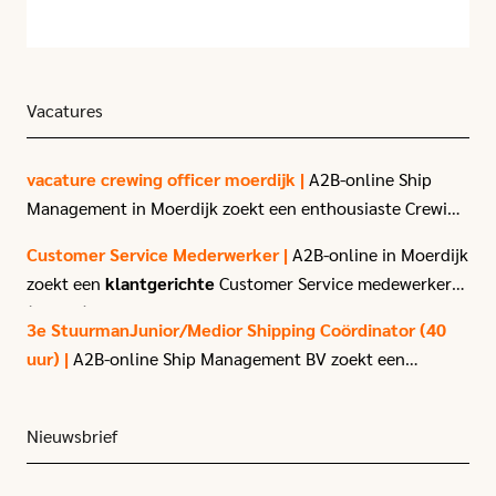
met u opnemen om dit te bespreken.
doen elke dag ons uiterste best om uw
vertrouwen te verdienen. Op naar een nóg
betere samenwerking in de toekomst!
Vacatures
vacature crewing officer moerdijk |
A2B-online Ship
Management in Moerdijk zoekt een enthousiaste Crewing
Officer.
Customer Service Mederwerker |
A2B-online in Moerdijk
zoekt een
klantgerichte
Customer Service medewerker
(40 uur) met affiniteit voor logistiek en transport.
3e StuurmanJunior/Medior Shipping Coördinator (40
uur) |
A2B-online Ship Management BV zoekt een
enthousiaste
3e stuurman
met passie voor het varen.
Nieuwsbrief