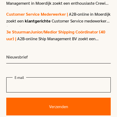
Management in Moerdijk zoekt een enthousiaste Crewing
Officer.
Customer Service Mederwerker |
A2B-online in Moerdijk
zoekt een
klantgerichte
Customer Service medewerker
(40 uur) met affiniteit voor logistiek en transport.
3e StuurmanJunior/Medior Shipping Coördinator (40
uur) |
A2B-online Ship Management BV zoekt een
enthousiaste
3e stuurman
met passie voor het varen.
Nieuwsbrief
E-mail