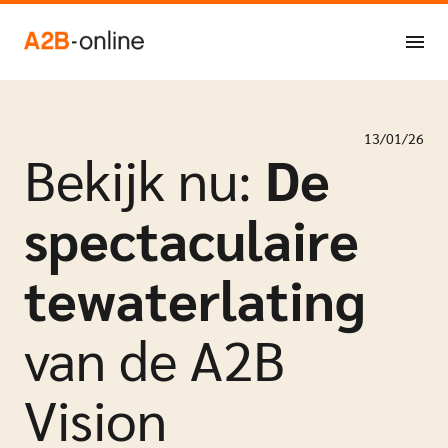
Ga naar de inhoud
NL
EN
13/01/26
Bekijk nu:
De
spectaculaire
tewaterlating
van de A2B
Vision