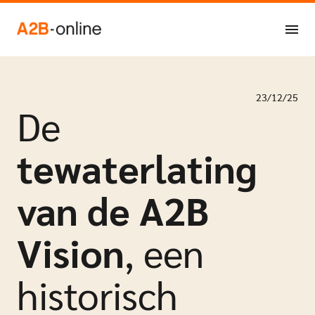
Ga naar de inhoud
NL
EN
23/12/25
De
tewaterlating
van de A2B
Vision
, een
historisch