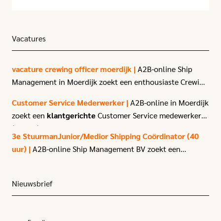
hebben verlengd.
Vacatures
vacature crewing officer moerdijk |
A2B-online Ship
Management in Moerdijk zoekt een enthousiaste Crewing
Officer.
Customer Service Mederwerker |
A2B-online in Moerdijk
zoekt een
klantgerichte
Customer Service medewerker
(40 uur) met affiniteit voor logistiek en transport.
3e StuurmanJunior/Medior Shipping Coördinator (40
uur) |
A2B-online Ship Management BV zoekt een
enthousiaste
3e stuurman
met passie voor het varen.
Nieuwsbrief