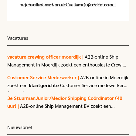
ingebruikname van de trailers (op de foto met
het contact met onze Customer Service goed
Peter van Dieën, Global Logistics Manager bij
en vlot verloopt. Daar worden we blij van!
Jiffy).
Dank aan al onze contactpersonen bij Jiffy en
natuurlijk ook aan onze eigen toppers van het
CS-team!
Vacatures
vacature crewing officer moerdijk |
A2B-online Ship
Management in Moerdijk zoekt een enthousiaste Crewing
Officer.
Customer Service Mederwerker |
A2B-online in Moerdijk
zoekt een
klantgerichte
Customer Service medewerker
(40 uur) met affiniteit voor logistiek en transport.
3e StuurmanJunior/Medior Shipping Coördinator (40
uur) |
A2B-online Ship Management BV zoekt een
enthousiaste
3e stuurman
met passie voor het varen.
Nieuwsbrief