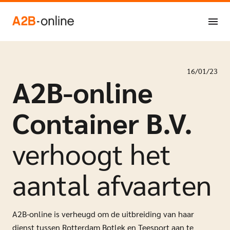
Ga naar de inhoud
NL
EN
16/01/23
A2B-online
Container B.V.
verhoogt het
aantal afvaarten
A2B-online is verheugd om de uitbreiding van haar
dienst tussen Rotterdam Botlek en Teesport aan te