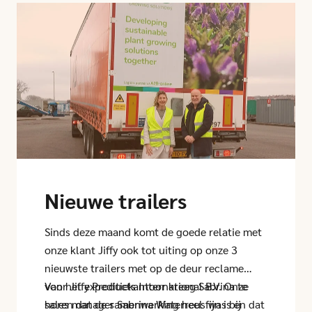
Click here to go to this article
Nieuwe trailers
Sinds deze maand komt de goede relatie met
onze klant Jiffy ook tot uiting op onze 3
nieuwste trailers met op de deur reclame
voor Jiffy Products International B.V. Onze
Van het expeditiekantoor kreeg Sabrina te
sales manager Sabrina Waterreus was bij
horen dat de samenwerking heel fijn is en dat