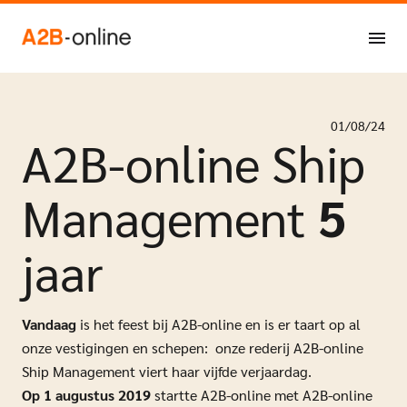
Ga naar de inhoud
NL
EN
01/08/24
A2B-online Ship
Management
5
jaar
Vandaag
is het feest bij A2B-online en is er taart op al
onze vestigingen en schepen: onze rederij A2B-online
Ship Management viert haar vijfde verjaardag.
Op 1 augustus 2019
startte A2B-online met A2B-online