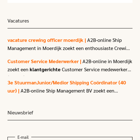
voortstuwing bevat het schip ook
energiebesparende functies die de uitstoot
van broeikasgassen verder terugdringen.
Vacatures
vacature crewing officer moerdijk |
A2B-online Ship
Management in Moerdijk zoekt een enthousiaste Crewing
Officer.
Customer Service Mederwerker |
A2B-online in Moerdijk
zoekt een
klantgerichte
Customer Service medewerker
(40 uur) met affiniteit voor logistiek en transport.
3e StuurmanJunior/Medior Shipping Coördinator (40
uur) |
A2B-online Ship Management BV zoekt een
enthousiaste
3e stuurman
met passie voor het varen.
Nieuwsbrief
E-mail