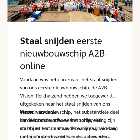
Staal snijden
eerste
nieuwbouwschip A2B-
online
Vandaag was het dan zover: het staal snijden
van ons eerste nieuwbouwschip, de A2B
Vision! Reikhalzend hebben we toegewerkt en
uitgekeken naar het staal snijden van ons
eerste nieuwbouwschip, het substantiële deel
Woord van dank
van de constructie van het schip, het
Na de intensieve fase van voorbereiding zijn
startpunt van de bouw! In aanwezigheid van
we blij en trots dat we deze mijlpaal vandaag
collega’s vond vanochtend op de werf in
met de buitenwereld kunnen delen. Een