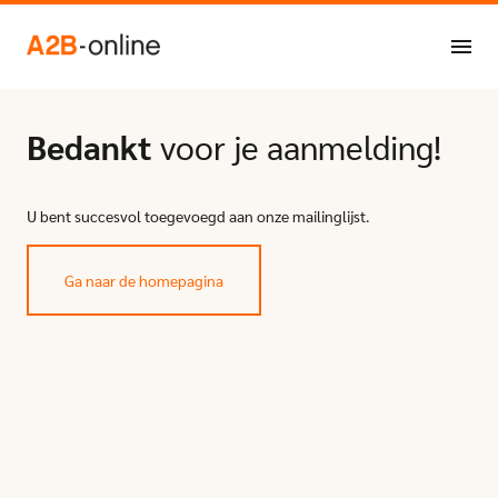
Ga naar de inhoud
NL
EN
Bedankt
voor je aanmelding!
U bent succesvol toegevoegd aan onze mailinglijst.
Ga naar de homepagina